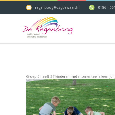
regenboog@csgdewaard.nl
0186 - 66
Groep 5 heeft 27 kinderen met momenteel alleen juf 