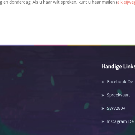
en donderdag. Als u haar wilt spreken, kunt u haar mailen (
a.kleijw
Handige Link
Facebook De
Spreekvaart
SWV2804
Instagram De