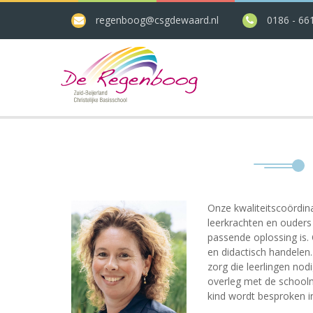
regenboog@csgdewaard.nl
0186 - 66
Onze kwaliteitscoördina
leerkrachten en ouders
passende oplossing is.
en didactisch handelen.
zorg die leerlingen no
overleg met de school
kind wordt besproken i