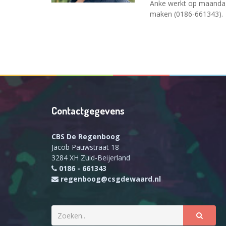
Anke werkt op maandag 
maken (0186-661343).
Contactgegevens
CBS De Regenboog
Jacob Pauwstraat 18
3284 XH Zuid-Beijerland
0186 - 661343
regenboog@csgdewaard.nl