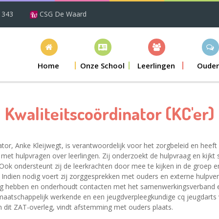
1343
CSG De Waard
Home
Onze School
Leerlingen
Ouder
Kwaliteitscoördinator (KC'er)
tor, Anke Kleijwegt, is verantwoordelijk voor het zorgbeleid en heeft
 met hulpvragen over leerlingen. Zij onderzoekt de hulpvraag en kijk
 Ook ondersteunt zij de leerkrachten door mee te kijken in de groep 
 Indien nodig voert zij zorggesprekken met ouders en externe hulpver
dig hebben en onderhoudt contacten met het samenwerkingsverband en
maatschappelijk werkende en een jeugdverpleegkundige cq jeugdarts
n dit ZAT-overleg, vindt afstemming met ouders plaats.