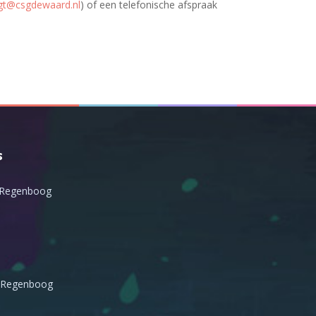
egt@csgdewaard.nl
) of een telefonische afspraak
s
 Regenboog
 Regenboog