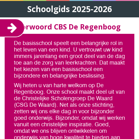
Schoolgids 2025-2026
1. Voorwoord CBS De Regenboog
De basisschool speelt een belangrijke rol in
het leven van een kind. U vertrouwt uw kind
immers jarenlang een groot deel van de dag
toe aan de zorg van leerkrachten. Dat maakt
het kiezen van een basisschool een
bijzondere en belangrijke beslissing.
Wij heten u van harte welkom op De
Regenboog. Onze school maakt deel uit van
de Christelijke Scholengroep De Waard
(CSG De Waard). Net als onze stichting,
zetten wij ons elke dag in voor bijzonder
goed onderwijs. Bijzonder, omdat wij werken
vanuit een christelijke inspiratie. Goed,
omdat we ons blijven ontwikkelen om
onderwijs van hoge kwaliteit te bieden aan